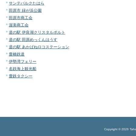
サンテパルクたはら
田原市 緑が浜公園
田原市商工会
渥美商工会
道の駅 伊良湖クリスタルポルト
道の駅 田原めっくんはうす
道の駅 あかばねロコステーション
豊橋鉄道
伊勢湾フェリー
名鉄海上観光船
豊鉄タクシー
Copyright © 2026 Tahar